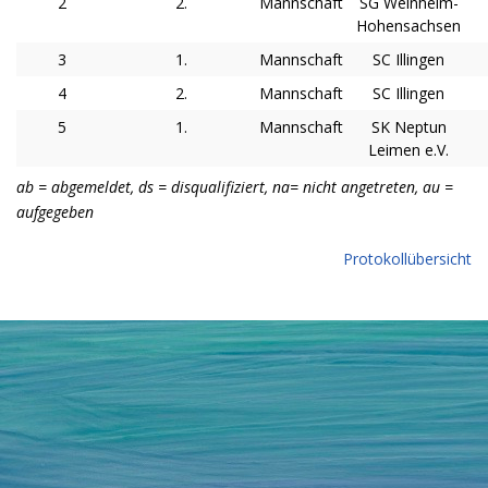
2
2.
Mannschaft
SG Weinheim-
Hohensachsen
3
1.
Mannschaft
SC Illingen
4
2.
Mannschaft
SC Illingen
5
1.
Mannschaft
SK Neptun
Leimen e.V.
ab = abgemeldet, ds = disqualifiziert, na= nicht angetreten, au =
aufgegeben
Protokollübersicht