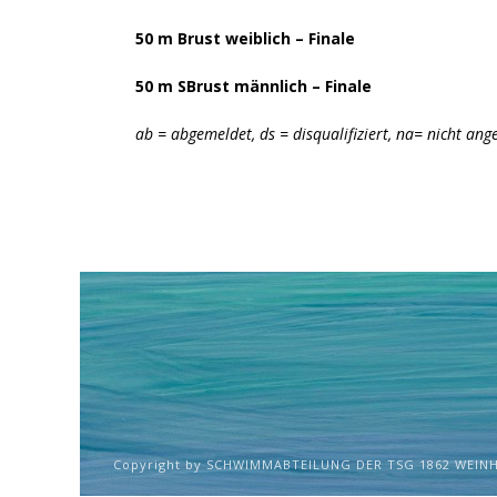
50 m Brust weiblich – Finale
50 m SBrust männlich – Finale
ab = abgemeldet, ds = disqualifiziert, na= nicht ang
Copyright by SCHWIMMABTEILUNG DER TSG 1862 WEINH