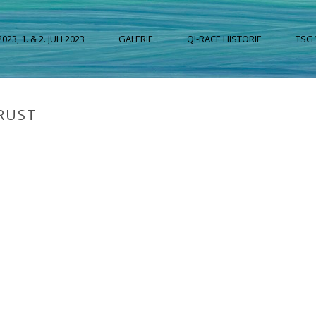
023, 1. & 2. JULI 2023
GALERIE
Q!-RACE HISTORIE
TSG
BRUST