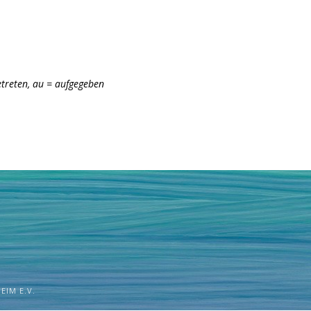
etreten, au = aufgegeben
EIM E.V.